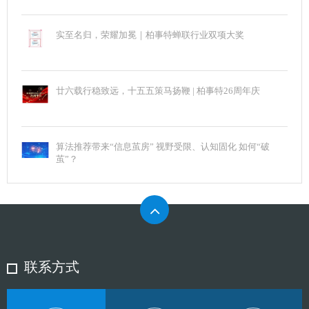
实至名归，荣耀加冕｜柏事特蝉联行业双项大奖
廿六载行稳致远，十五五策马扬鞭 | 柏事特26周年庆
算法推荐带来“信息茧房” 视野受限、认知固化 如何“破
茧”？
联系方式